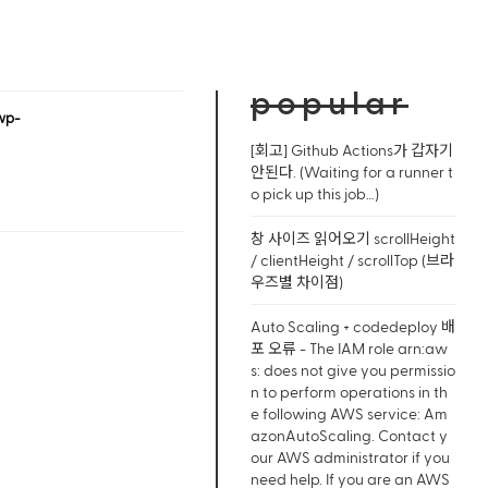
popular
wp-
[회고] Github Actions가 갑자기
안된다. (Waiting for a runner t
o pick up this job…)
창 사이즈 읽어오기 scrollHeight
/ clientHeight / scrollTop (브라
우즈별 차이점)
Auto Scaling + codedeploy 배
포 오류 - The IAM role arn:aw
s: does not give you permissio
n to perform operations in th
e following AWS service: Am
azonAutoScaling. Contact y
our AWS administrator if you
need help. If you are an AWS