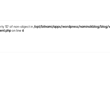
rty 'ID' of non-object in
/opt/bitnami/apps/wordpress/naminsikblog/blog/
tent.php
on line
6