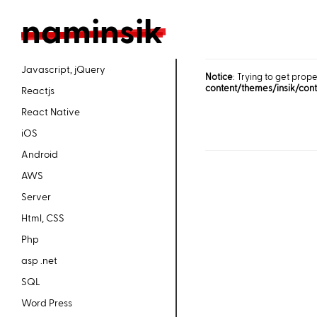
n
aminsik
Javascript, jQuery
Notice
: Trying to get prope
content/themes/insik/con
Reactjs
React Native
iOS
Android
AWS
Server
Html, CSS
Php
asp .net
SQL
Word Press