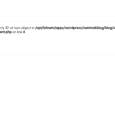
rty 'ID' of non-object in
/opt/bitnami/apps/wordpress/naminsikblog/blog/
tent.php
on line
6