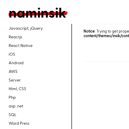
n
aminsik
Javascript, jQuery
Notice
: Trying to get prope
content/themes/insik/con
Reactjs
React Native
iOS
Android
AWS
Server
Html, CSS
Php
asp .net
SQL
Word Press