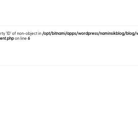
rty 'ID' of non-object in
/opt/bitnami/apps/wordpress/naminsikblog/blog/
tent.php
on line
6