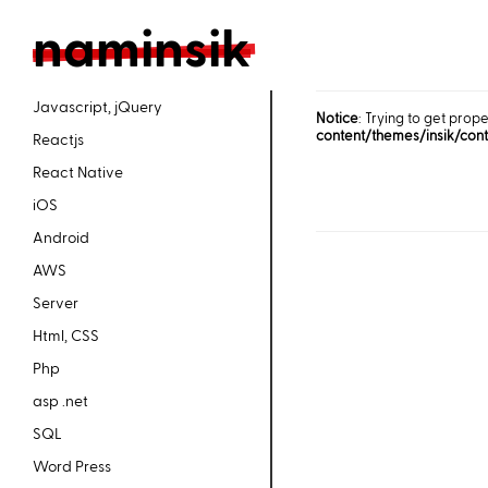
n
aminsik
Javascript, jQuery
Notice
: Trying to get prope
content/themes/insik/con
Reactjs
React Native
iOS
Android
AWS
Server
Html, CSS
Php
asp .net
SQL
Word Press