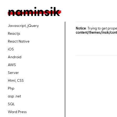
n
aminsik
Javascript, jQuery
Notice
: Trying to get prope
content/themes/insik/con
Reactjs
React Native
iOS
Android
AWS
Server
Html, CSS
Php
asp .net
SQL
Word Press