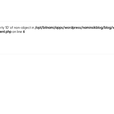
rty 'ID' of non-object in
/opt/bitnami/apps/wordpress/naminsikblog/blog/
tent.php
on line
6