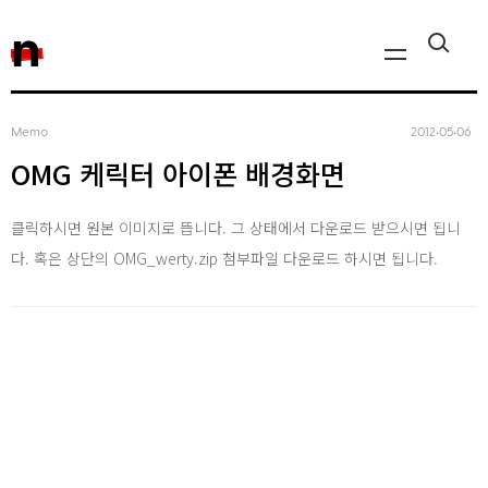
n
Memo
2012‧05‧06
Javascript, jQuery
OMG 케릭터 아이폰 배경화면
Reactjs
클릭하시면 원본 이미지로 뜹니다. 그 상태에서 다운로드 받으시면 됩니
React Native
다. 혹은 상단의 OMG_werty.zip 첨부파일 다운로드 하시면 됩니다.
iOS
Android
AWS
Server
Html, CSS