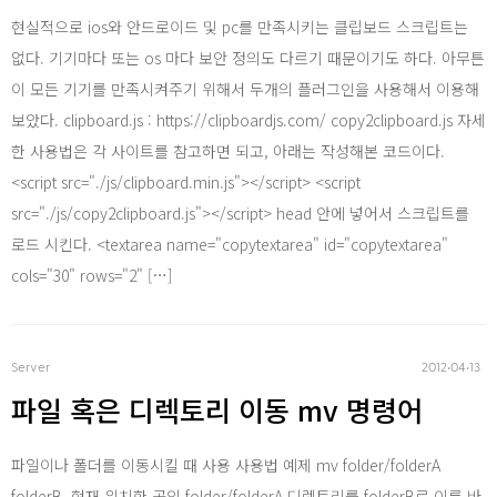
Android
현실적으로 ios와 안드로이드 및 pc를 만족시키는 클립보드 스크립트는
없다. 기기마다 또는 os 마다 보안 정의도 다르기 때문이기도 하다. 아무튼
AWS
이 모든 기기를 만족시켜주기 위해서 두개의 플러그인을 사용해서 이용해
보았다. clipboard.js : https://clipboardjs.com/ copy2clipboard.js 자세
Server
한 사용법은 각 사이트를 참고하면 되고, 아래는 작성해본 코드이다.
<script src="./js/clipboard.min.js"></script> <script
src="./js/copy2clipboard.js"></script> head 안에 넣어서 스크립트를
Html, CSS
로드 시킨다. <textarea name="copytextarea" id="copytextarea"
cols="30" rows="2" […]
Php
asp .net
Server
2012‧04‧13
파일 혹은 디렉토리 이동 mv 명령어
SQL
파일이나 폴더를 이동시킬 때 사용 사용법 예제 mv folder/folderA
folderB 현재 위치한 곳의 folder/folderA 디렉토리를 folderB로 이름 바