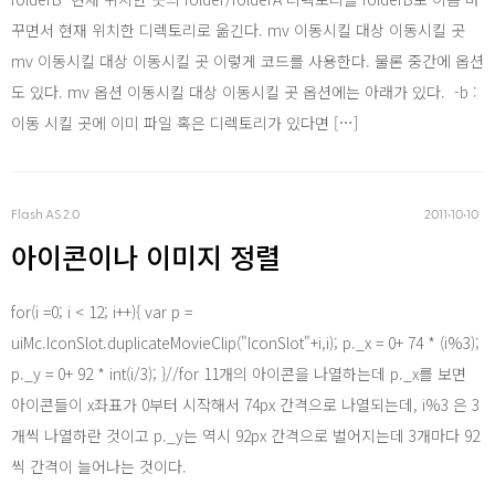
Word Press
꾸면서 현재 위치한 디렉토리로 옮긴다. mv 이동시킬 대상 이동시킬 곳
mv 이동시킬 대상 이동시킬 곳 이렇게 코드를 사용한다. 물론 중간에 옵션
도 있다. mv 옵션 이동시킬 대상 이동시킬 곳 옵션에는 아래가 있다. -b :
이동 시킬 곳에 이미 파일 혹은 디렉토리가 있다면 […]
Flash AS 2.0
2011‧10‧10
아이콘이나 이미지 정렬
for(i =0; i < 12; i++){ var p =
uiMc.IconSlot.duplicateMovieClip("IconSlot"+i,i); p._x = 0+ 74 * (i%3);
p._y = 0+ 92 * int(i/3); }//for 11개의 아이콘을 나열하는데 p._x를 보면
아이콘들이 x좌표가 0부터 시작해서 74px 간격으로 나열되는데, i%3 은 3
개씩 나열하란 것이고 p._y는 역시 92px 간격으로 벌어지는데 3개마다 92
씩 간격이 늘어나는 것이다.