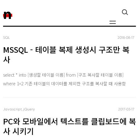
n
SQL
2018‧08‧17
MSSQL - 테이블 복제 생성시 구조만 복
Javascript, jQuery
사
Reactjs
select * into [생성할 테이블 이름] from [구조 복사할 테이블 이름]
where 1=2 기존 테이블의 데이터를 제외한 구조를 복사할 때 사용함
React Native
Javascript, jQuery
2017‧03‧17
iOS
PC와 모바일에서 텍스트를 클립보드에 복
사 시키기