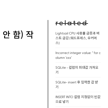
related
 안 함) 작
Lightsail CPU 사용률 급증과 버
스트 급감 (워드프레스, 우커머
스)
Incorrect integer value: '' for c
olumn 'xxx'
SQLite - 컬럼의 최대값 가져오
기
SQLite- insert 후 입력한 값 받
기
INSERT INTO 컬럼 지정없이 빈값
으로 넣기