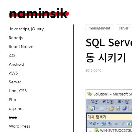
n
aminsik
management
server
Javascript, jQuery
SQL Ser
Reactjs
React Native
동 시키기
iOS
Android
2018‧05‧10
AWS
Server
Html, CSS
Php
asp .net
SQL
Word Press