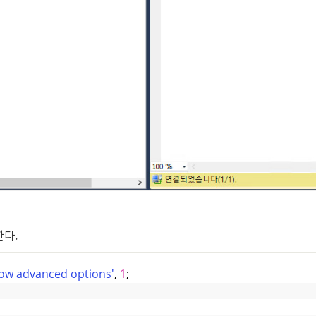
한다.
ow advanced options'
, 
1
;