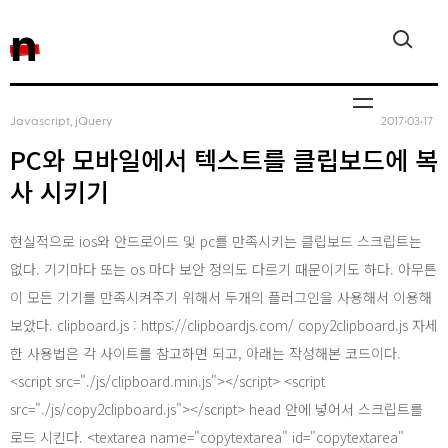
n
Javascript, jQuery
2017‧03‧17
PC와 모바일에서 텍스트를 클립보드에 복
사 시키기
Javascript, 
현실적으로 ios와 안드로이드 및 pc를 만족시키는 클립보드 스크립트는
없다. 기기마다 또는 os 마다 보안 정의도 다르기 때문이기도 하다. 아무튼
이 모든 기기를 만족시켜주기 위해서 두개의 플러그인을 사용해서 이용해
Reactjs
보았다. clipboard.js : https://clipboardjs.com/ copy2clipboard.js 자세
한 사용법은 각 사이트를 참고하면 되고, 아래는 작성해본 코드이다.
<script src="./js/clipboard.min.js"></script> <script
React Nativ
src="./js/copy2clipboard.js"></script> head 안에 넣어서 스크립트를
로드 시킨다. <textarea name="copytextarea" id="copytextarea"