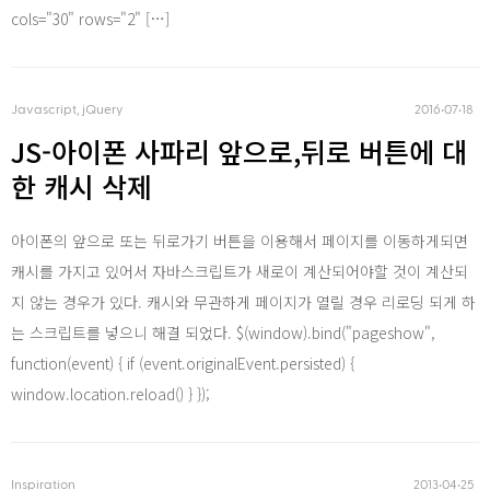
cols="30" rows="2" […]
iOS
Javascript, jQuery
2016‧07‧18
JS-아이폰 사파리 앞으로,뒤로 버튼에 대
한 캐시 삭제
Android
아이폰의 앞으로 또는 뒤로가기 버튼을 이용해서 페이지를 이동하게되면
캐시를 가지고 있어서 자바스크립트가 새로이 계산되어야할 것이 계산되
지 않는 경우가 있다. 캐시와 무관하게 페이지가 열릴 경우 리로딩 되게 하
AWS
는 스크립트를 넣으니 해결 되었다. $(window).bind("pageshow",
function(event) { if (event.originalEvent.persisted) {
window.location.reload() } });
Server
Inspiration
2013‧04‧25