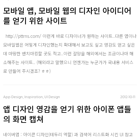
모바일 앱, 모바일 웹의 디자인 아이디어
Html, CSS
를 얻기 위한 사이트
http://pttrns.com/ 이런게 바로 디자이너가 원하는 사이트..다른 앱이나
모바일웹은 어떻게 디자인했는지 확대해서 보고도 싶고 영감도 얻고 싶은
Php
데 마땅한 밴치마킹할 곳도 적고..이런 갈망을 해외에서는 조금이나마 해
소해주는 사이트.. (해외라고 말했으니 언젠가는 누군가가 국내용 서비스
로 만들어 주시겠죠? ㅎㅎ)
asp .net
App Design, Inspiration, UI Design
2012‧10‧11
앱 디자인 영감을 얻기 위한 아이폰 앱들
SQL
의 화면 캡쳐
네이버앱 : 아이콘 디자인(테두리 역할) 과 검색어 리스트화 시킨 UI 참고