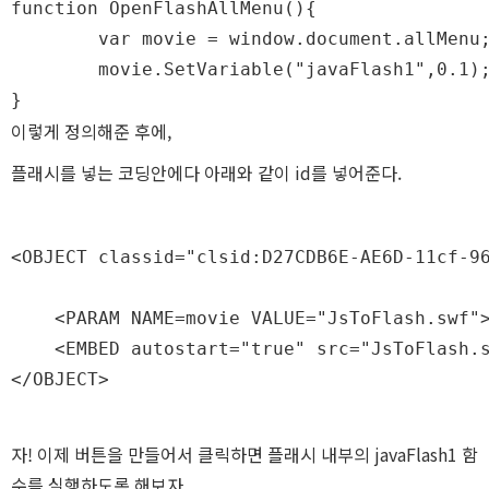
function OpenFlashAllMenu(){

	var movie = window.document.allMenu; //allMenu가 플래시 ID다.

	movie.SetVariable("javaFlash1",0.1);

}
React Na
이렇게 정의해준 후에,
플래시를 넣는 코딩안에다 아래와 같이 id를 넣어준다.
<OBJECT classid="clsid:D27CDB6E-AE6D-11cf-96
iOS
    <PARAM NAME=movie VALUE="JsToFlash.swf">
    <EMBED autostart="true" src="JsToFlash.s
</OBJECT>
Android
자! 이제 버튼을 만들어서 클릭하면 플래시 내부의 javaFlash1 함
수를 실행하도록 해보자.