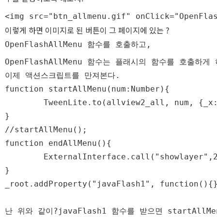
<img src="btn_allmenu.gif" onClick="OpenFla
이렇게 하면 이미지로 된 버튼이 그 페이지에 있는 ?
OpenFlashAllMenu 함수를 호출하고, 
AWS
OpenFlashAllMenu 함수는 플래시의 함수를 호출하게
이제 액션스크립트를 만져본다.
function startAllMenu(num:Number){

	TweenLite.to(allview2_all, num, {_x:-10, ease:Cubic.easeInOut});

}

Server
//startAllMenu();

function endAllMenu(){

	ExternalInterface.call("showlayer",2);

}

_root.addProperty("javaFlash1", function(){
Html, CS
난 위와 같이?
javaFlash1 함수를 받으면 
startAll