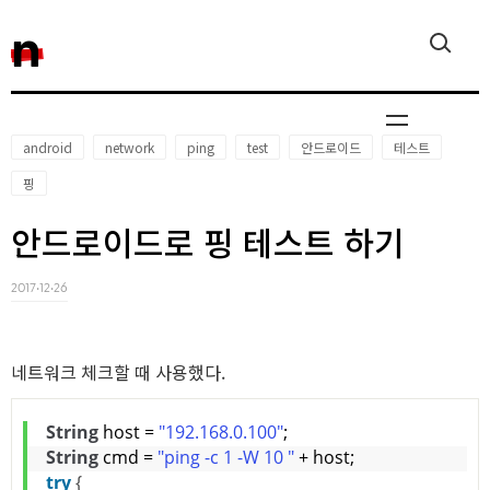
n
android
network
ping
test
안드로이드
테스트
핑
Javascript,
안드로이드로 핑 테스트 하기
2017‧12‧26
Reactjs
네트워크 체크할 때 사용했다.
String
 host = 
"192.168.0.100"
;
String
 cmd = 
"ping -c 1 -W 10 "
 + host;
try
{