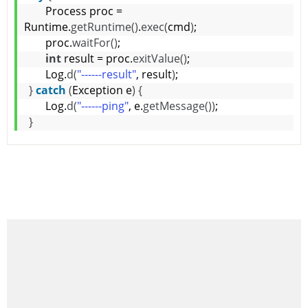
React Nati
      Process proc = 
Runtime.
getRuntime
()
.
exec
(
cmd
)
;
      proc.
waitFor
()
;
int
 result = proc.
exitValue
()
;
iOS
      Log.
d
(
"------result"
, result
)
;
}
catch
(
Exception e
)
{
      Log.
d
(
"------ping"
, e.
getMessage
())
;
}
Android
AWS