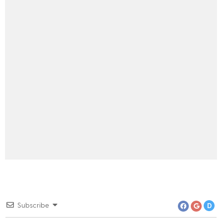
Server
Html, CSS
Php
asp .net
Subscribe
D