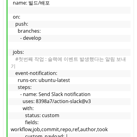
name: 빌드/배포
on:
  push:
    branches:
      - develop
jobs:
#첫번째 작업 : 슬랙에 이벤트 발생했다는 알림 보내
기
  event-notification:
    runs-on: ubuntu-latest
    steps:
      - name: Send Slack notification
        uses: 8398a7/action-slack@v3
        with:
          status: custom
          fields: 
workflow,job,commit,repo,ref,author,took
          custom_payload: |