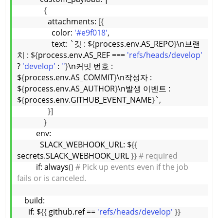
{
              attachments: 
[{
                color: 
'#e9f018'
,
                text: `깃 : $
{
process.env.AS_REPO
}
\n브랜
치 : $
{
process.env.AS_REF === 
'refs/heads/develop'
? 
'develop'
 : 
''
}
\n커밋 번호 : 
$
{
process.env.AS_COMMIT
}
\n작성자 : 
$
{
process.env.AS_AUTHOR
}
\n발생 이벤트 : 
$
{
process.env.GITHUB_EVENT_NAME
}
`,
}]
}
        env:
          SLACK_WEBHOOK_URL: $
{{
secrets.SLACK_WEBHOOK_URL 
}}
# required
        if: always
()
# Pick up events even if the job 
fails or is canceled.
  build:
    if: $
{{
 github.ref == 
'refs/heads/develop'
}}