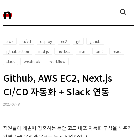
n
aws
ci/cd
deploy
ec2
git
github
github action
next.js
node.js
nvm
pm2
react
slack
webhook
workflow
Github, AWS EC2, Next.js
CI/CD 자동화 + Slack 연동
2023‧07‧19
직원들이 개발에 집중하는 동안 코드 배포 자동화 구성을 해주기
위해 아래 목적과 목표를 두고 작업하였다.