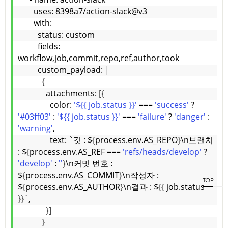
      uses: 8398a7/action-slack@v3
      with:
        status: custom
        fields: 
workflow,job,commit,repo,ref,author,took
        custom_payload: |
{
            attachments: 
[{
              color: 
'${{ job.status }}'
 === 
'success'
 ? 
'#03ff03'
 : 
'${{ job.status }}'
 === 
'failure'
 ? 
'danger'
 : 
'warning'
,
              text: `깃 : $
{
process.env.AS_REPO
}
\n브랜치 
: $
{
process.env.AS_REF === 
'refs/heads/develop'
 ? 
'develop'
 : 
''
}
\n커밋 번호 : 
$
{
process.env.AS_COMMIT
}
\n작성자 : 
TOP
$
{
process.env.AS_AUTHOR
}
\n결과 : $
{{
 job.status 
}}
`,
}]
}