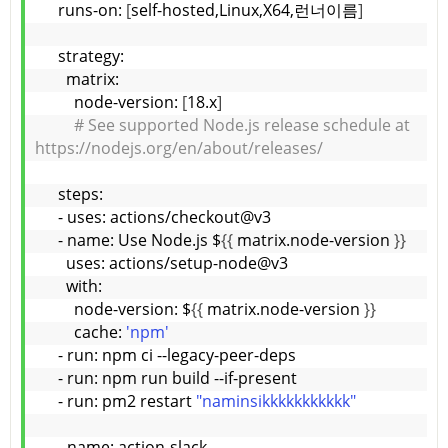
    runs-on: 
[
self-hosted,Linux,X64,런너이름
]
    strategy:
      matrix:
        node-version: 
[
18.x
]
# See supported Node.js release schedule at 
https://nodejs.org/en/about/releases/
    steps:
    - uses: actions/checkout@v3
    - name: Use Node.js $
{{
 matrix.node-version 
}}
      uses: actions/setup-node@v3
      with:
        node-version: $
{{
 matrix.node-version 
}}
        cache: 
'npm'
    - run: npm ci --legacy-peer-deps
    - run: npm run build --if-present
    - run: pm2 restart 
"naminsikkkkkkkkkkk"
    - name: action-slack