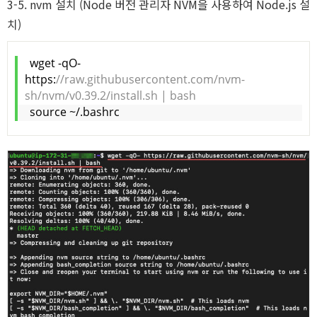
W
3-5. nvm 설치 (Node 버전 관리자 NVM을 사용하여 Node.js 설
치)
wget -qO- 
https:
//raw.githubusercontent.com/nvm-
sh/nvm/v0.39.2/install.sh | bash
source ~/.bashrc