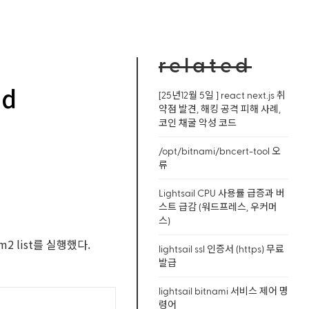
related
ad
[25년12월 5일 ] react next.js 취
약점 발견, 해킹 공격 피해 사례,
코인 채굴 악성 코드
/opt/bitnami/bncert-tool 오
류
Lightsail CPU 사용률 급증과 버
스트 급감 (워드프레스, 우커머
스)
 list를 실행했다.
lightsail ssl 인증서 (https) 무료
발급
lightsail bitnami 서비스 제어 명
령어