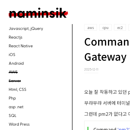
n
aminsik
aws
cpu
ec2
Javascript, jQuery
Command 
Reactjs
React Native
Gateway
iOS
Android
2025‧12‧11
AWS
Server
Html, CSS
오늘 잘 작동하고 있던 pm
Php
부랴부랴 서버에 터미널로
asp .net
그런데 pm2가 없다고 
SQL
Word Press
Command 
'pm2'