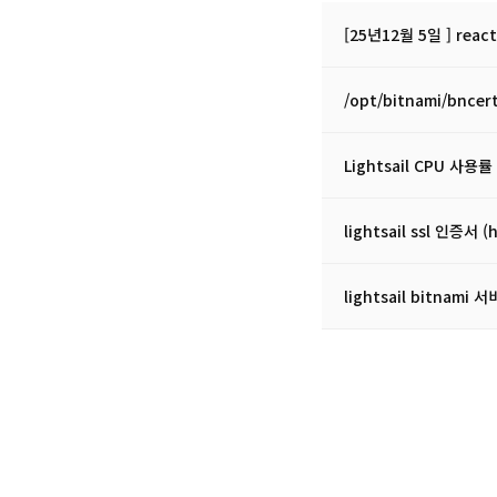
[25년12월 5일 ] re
/opt/bitnami/bncer
Lightsail CPU 
lightsail ssl 인증서 
lightsail bitnam