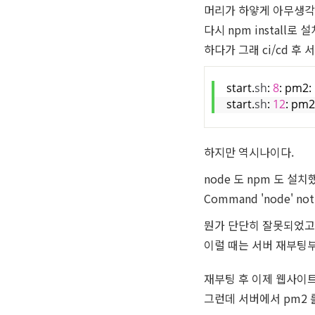
머리가 하얗게 아무생각
다시 npm install로
하다가 그래 ci/cd 
start.
sh
: 
8
: pm2:
start.
sh
: 
12
: pm2
하지만 역시나이다.
node 도 npm 도 설
Command 'node' n
뭔가 단단히 잘못되었고
이럴 때는 서버 재부팅부
재부팅 후 이제 웹사이트
그런데 서버에서 pm2 