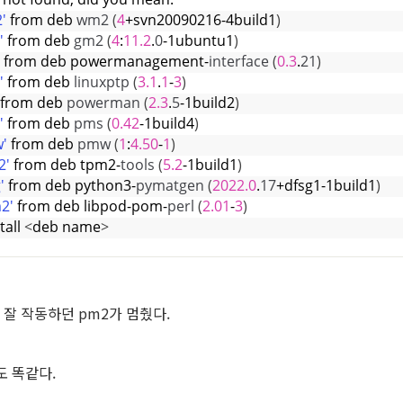
'
 from deb 
wm2
(
4
+svn20090216-4build1
)
'
 from deb 
gm2
(
4
:
11.2
.
0
-1ubuntu1
)
 from deb powermanagement-
interface
(
0.3
.
21
)
'
 from deb 
linuxptp
(
3.1
.
1
-
3
)
 from deb 
powerman
(
2.3
.
5
-1build2
)
'
 from deb 
pms
(
0.42
-1build4
)
'
 from deb 
pmw
(
1
:
4.50
-
1
)
2'
 from deb tpm2-
tools
(
5.2
-1build1
)
'
 from deb python3-
pymatgen
(
2022.0
.
17
+dfsg1-1build1
)
2'
 from deb libpod-pom-
perl
(
2.01
-
3
)
tall 
<
deb name
>
잘 작동하던 pm2가 멈췄다.
도 똑같다.