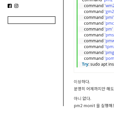
  command 
'wm2
  command 
'gm2
  command 
'pmi'
  command 
'pmc
  command 
'pm'
  command 
'pms
  command 
'pmw
  command 
'tpm
  command 
'pmg
  command 
'pom
Try
: sudo apt ins
이상하다.
분명히 어제까지만 해도 
아니 없다.
pm2 monit 을 실행해