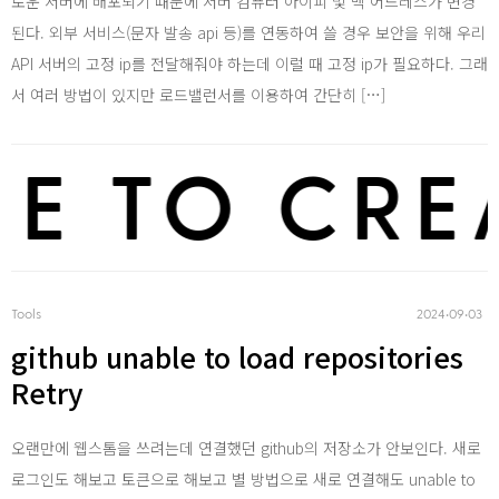
로운 서버에 배포되기 때문에 서버 컴퓨터 아이피 및 맥 어드레스가 변경
된다. 외부 서비스(문자 발송 api 등)를 연동하여 쓸 경우 보안을 위해 우리
API 서버의 고정 ip를 전달해줘야 하는데 이럴 때 고정 ip가 필요하다. 그래
서 여러 방법이 있지만 로드밸런서를 이용하여 간단히 […]
Php
 TO CREA
Tools
2024‧09‧03
github unable to load repositories
asp .n
Retry
오랜만에 웹스톰을 쓰려는데 연결했던 github의 저장소가 안보인다. 새로
로그인도 해보고 토큰으로 해보고 별 방법으로 새로 연결해도 unable to