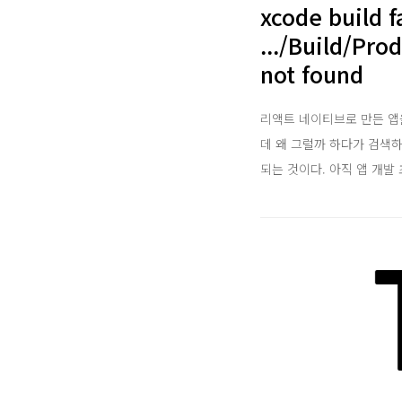
xcode build f
.../Build/Pr
not found
리액트 네이티브로 만든 앱
데 왜 그럴까 하다가 검색하니 
되는 것이다. 아직 앱 개발 
E T