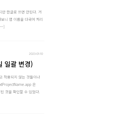
했지만 한글로 쓰면 안된다. 거
아보니 앱 이름을 다국어 처리
[…]
2023‧01‧10
파일 일괄 변경)
경하고 적용되지 않는 것들이나
rojectName.app 은
 변경된 것을 확인할 수 있었다.