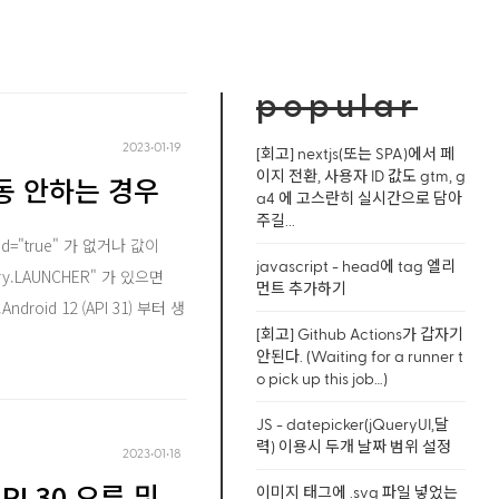
popular
2023‧01‧19
[회고] nextjs(또는 SPA)에서 페
이지 전환, 사용자 ID 값도 gtm, g
작동 안하는 경우
a4 에 고스란히 실시간으로 담아
주길...
ted="true" 가 없거나 값이
javascript - head에 tag 엘리
ory.LAUNCHER" 가 있으면
먼트 추가하기
oid 12 (API 31) 부터 생
[회고] Github Actions가 갑자기
안된다. (Waiting for a runner t
o pick up this job…)
JS - datepicker(jQueryUI,달
력) 이용시 두개 날짜 범위 설정
2023‧01‧18
PI 30 오류 및
이미지 태그에 .svg 파일 넣었는