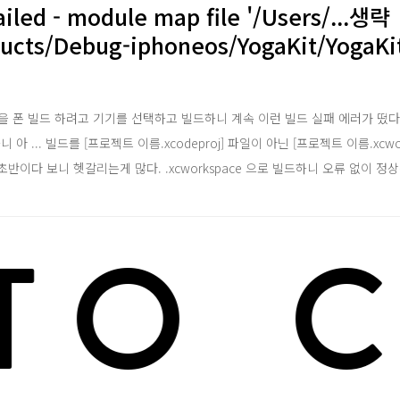
ailed - module map file '/Users/...생략
oducts/Debug-iphoneos/YogaKit/YogaK
을 폰 빌드 하려고 기기를 선택하고 빌드하니 계속 이런 빌드 실패 에러가 떴다
아 ... 빌드를 [프로젝트 이름.xcodeproj] 파일이 아닌 [프로젝트 이름.xcwo
초반이다 보니 헷갈리는게 많다. .xcworkspace 으로 빌드하니 오류 없이 정
O C