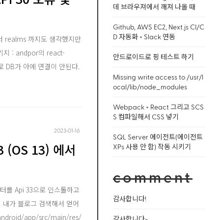
데 브라우져에서 깨져 나올 때
Github, AWS EC2, Next.js CI/C
D 자동화 + Slack 연동
realms 까지도 생각했지만
: andpor의 react-
안드로이드로 핑 테스트 하기
ed 로 DB가 아예 연결이 안된다.
Missing write access to /usr/l
ocal/lib/node_modules
Webpack + React 그리고 SCS
S 컴파일해서 CSS 넣기
2023‧01‧16
SQL Server 에이전트(에이전트
 (OS 13) 에서
XPs 사용 안 함) 작동 시키기
comment
를 Api 33으로 인스톨하고
감사합니다!
. 내가 블로그 검색해서 얻어
roid/app/src/main/res/
감사합니다~