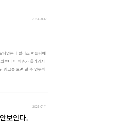
2023‧01‧12
 잘되었는데 릴리즈 번들링에
22년 11월부터 이 이슈가 올라와서
210 위 링크를 보면 알 수 있듯이
2023‧01‧11
가 안보인다.