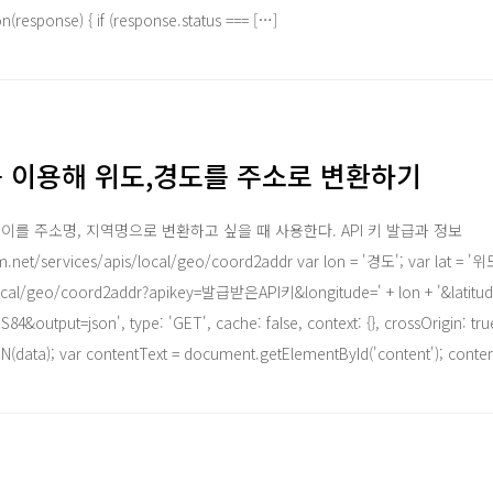
n(response) { if (response.status === […]
 이용해 위도,경도를 주소로 변환하기
이를 주소명, 지역명으로 변환하고 싶을 때 사용한다. API 키 발급과 정보
.net/services/apis/local/geo/coord2addr var lon = '경도'; var lat = '위도';
local/geo/coord2addr?apikey=발급받은API키&longitude=' + lon + '&latitude
output=json', type: 'GET', cache: false, context: {}, crossOrigin: true
N(data); var contentText = document.getElementById('content'); conte