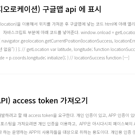
지오로케이션) 구글맵 api 에 표시
olocation)을 이용해서 위치를 가져온 후 구글맵에 넣는 코드 html에 아래 엘리
v> 자바스크립트 부분에 아래 코드를 넣어준다. window.onload = getLocation; fu
{ navigator.geolocation.getCurrentPosition(locationSuccess, locationErr
) } }; // getLocation var latitude, longitude; function locationSucces
de = p.coords.longitude; initialize(); } // locationSuccess function […]
PI) access token 가져오기
발하려고 할 때 access token을 요구한다. 개인 인증이 있고, APP 인증이 
 포스팅을 가져오려면 개인 인증을 이용하고, APP은 아시다시피 페이스북의 A
하는 운영하는 APP의 사용자들을 대상으로 취하는 용도이다. 개인용 인증 (단