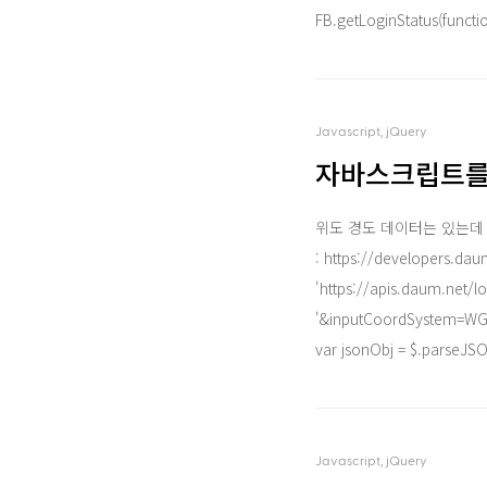
FB.getLoginStatus(functio
Javascript, jQuery
자바스크립트를
위도 경도 데이터는 있는데 
: https://developers.daum
'https://apis.daum.net/
'&inputCoordSystem=WGS84&
var jsonObj = $.parseJSO
Javascript, jQuery