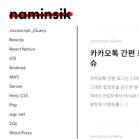
n
aminsik
Javascript, jQuery
Reactjs
Javascript, jQuery
React Native
카카오톡 간편 로
iOS
슈
Android
AWS
카카오톡 간편 로그인 2.0의
Server
그대로 팝업창을 닫으면 본
자바스크립트에서 html과 b
Html, CSS
본창에 이벤트를 […]
Php
asp .net
SQL
Word Press
Javascript, jQuery