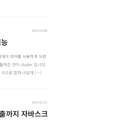
2015‧10‧08
기능
러개의 마커를 사용하게 되면
진 것이 cluster 입니다.
식으로 합쳐 나오게 […]
2015‧02‧23
노출까지 자바스크