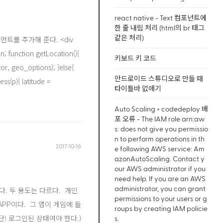
react native - Text 컴포넌트에
한 줄 내림 처리 (html의 br 태그
같은 처리)
먼트를 추가해 준다. <div
nction getLocation(){
키보드 키 코드
or, geo_options); }else{
안드로이드 스튜디오로 만들 때
s(p){ latitude =
타이틀바 없애기
Auto Scaling + codedeploy 배
포 오류 - The IAM role arn:aw
s: does not give you permissio
n to perform operations in th
2017‧10‧16
e following AWS service: Am
azonAutoScaling. Contact y
our AWS administrator if you
need help. If you are an AWS
administrator, you can grant
있다. 두 용도는 다르다. 개인
permissions to your users or g
PP이다. 그 앱이 게임에 들
roups by creating IAM policie
! 로그인된 상태여야 한다.)
s.