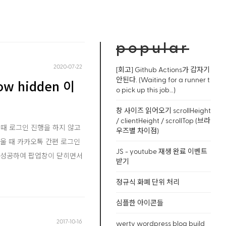
popular
2020‧07‧22
[회고] Github Actions가 갑자기
안된다. (Waiting for a runner t
w hidden 이
o pick up this job…)
창 사이즈 읽어오기 scrollHeight
/ clientHeight / scrollTop (브라
이 때 로그인 진행을 하지 않고
우즈별 차이점)
울 때 카카오톡 간편 로그인
JS - youtube 재생 완료 이벤트
그인이 성공하여 팝업창이 닫히면서
받기
정규식 화폐 단위 처리
심플한 아이콘들
2017‧10‧16
werty wordpress blog build