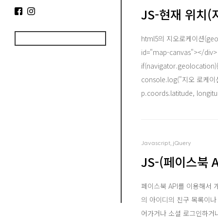
JS-현재 위치(
html5의 지오로케이션(ge
id="map-canvas"></di
if(navigator.geolocation)
console.log("지오 로케이션 없음"
p.coords.latitude, longitu
Javascript, jQuery
JS-(페이스북 A
페이스북 API를 이용해서 개
의 아이디의 친구 목록이나
어가거나 소셜 로그인하거나 