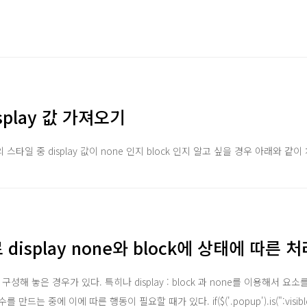
isplay 값 가져오기
타일 중 display 값이 none 인지 block 인지 알고 싶을 경우 아래와 같이
s로 display none와 block에 상태에 따른 
구성해 놓은 경우가 있다. 특히나 display : block 과 none를 이용해서 
는 중에 이에 따른 행동이 필요할 때가 있다. if($('.popup').is(":visible")){