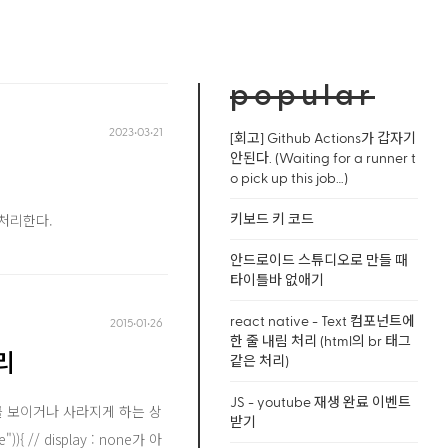
popular
2023‧03‧21
[회고] Github Actions가 갑자기
안된다. (Waiting for a runner t
o pick up this job…)
 처리한다.
키보드 키 코드
안드로이드 스튜디오로 만들 때
타이틀바 없애기
react native - Text 컴포넌트에
2015‧01‧26
한 줄 내림 처리 (html의 br 태그
처리
같은 처리)
JS - youtube 재생 완료 이벤트
요소를 보이거나 사라지게 하는 상
받기
 // display : none가 아