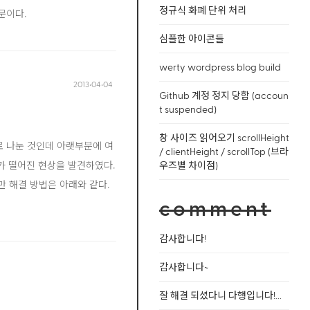
정규식 화폐 단위 처리
건문이다.
심플한 아이콘들
werty wordpress blog build
2013‧04‧04
Github 계정 정지 당함 (accoun
t suspended)
창 사이즈 읽어오기 scrollHeight
로 나눈 것인데 아랫부분에 여
/ clientHeight / scrollTop (브라
가 떨어진 현상을 발견하였다.
우즈별 차이점)
만 해결 방법은 아래와 같다.
comment
감사합니다!
감사합니다~
잘 해결 되셨다니 다행입니다!...