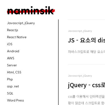
n
aminsik
Javascript, jQuery
Reactjs
Javascript, jQuery
React Native
JS - 요소의 d
iOS
Android
자바스크립트로 해당 요소의 스
AWS
Server
Html, CSS
Javascript, jQuery
Php
jQuery - cs
asp .net
SQL
css를 이용해서 인터렉션을 
Word Press
황이 많은데 스크립트로 함수를 만드