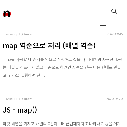
n
Javascript, jQuery
2020‧09‧15
map 역순으로 처리 (배열 역순)
Javascript, jQ
map을 사용할 때 순서를 역으로 진행하고 싶을 때 아래처럼 사용한다.원
본 배열을 건드리지 않고 역순으로 하려면 사본을 만든 다음 반대로 만들
Reactjs
고 map을 실행하면 된다.
React Native
Javascript, jQuery
2020‧07‧20
JS - map()
타겟 배열을 가지고 배열의 0번째부터 끝번째까지 하나하나 가공을 거쳐