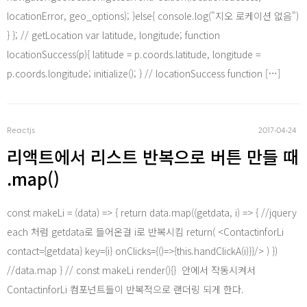
locationError, geo_options); }else{ console.log("지오 로케이션 없음")
asp .net
} }; // getLocation var latitude, longitude; function
locationSuccess(p){ latitude = p.coords.latitude, longitude =
p.coords.longitude; initialize(); } // locationSuccess function […]
SQL
Reactjs
2017‧04‧24
Word Press
리액트에서 리스트 반복으로 버튼 만들 때
.map()
const makeLi = (data) => { return data.map((getdata, i) => { //jquery
each 처럼 getdata로 들어온걸 i로 반복시킴 return( <ContactinforLi
contact={getdata} key={i} onClicks={()=>{this.handClickA(i)}}/> ) })
//data.map } // const makeLi render(){} 안에서 작동시켜서
ContactinforLi 컴포넌트들이 반복적으로 랜더링 되게 한다.