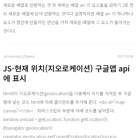
iOS
새로운 배열로 반환하는 것 위 예제는 배열 arr 의 요소들을 곱하기 2로 한
뒤 새로운 배열에 담아 반환하는 것이다.설명하자면 배열 arr 의 하나하나
Android
요소가 맵안에 만들어진 연산을 거쳐 새로운 배열에 그 요소가 들어가는
것이다.
AWS
Javascript, jQuery
2017‧10‧16
JS-현재 위치(지오로케이션) 구글맵 api
Server
에 표시
html5의 지오로케이션(geolocation)을 이용해서 위치를 가져온 후 구글
Html, CSS
맵에 넣는 코드 html에 아래 엘리먼트를 추가해 준다. <div id="map-
canvas"></div> 자바스크립트 부분에 아래 코드를 넣어준다.
window.onload = getLocation; function getLocation(){
Php
if(navigator.geolocation){
navigator.geolocation.getCurrentPosition(locationSuccess,