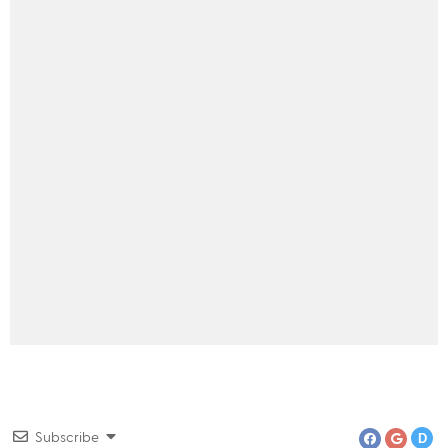
Php
asp .net
SQL
Word Pre
Subscribe
D