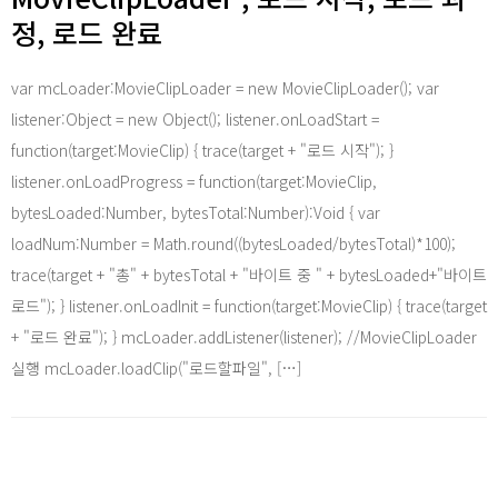
정, 로드 완료
var mcLoader:MovieClipLoader = new MovieClipLoader(); var
listener:Object = new Object(); listener.onLoadStart =
function(target:MovieClip) { trace(target + "로드 시작"); }
listener.onLoadProgress = function(target:MovieClip,
bytesLoaded:Number, bytesTotal:Number):Void { var
loadNum:Number = Math.round((bytesLoaded/bytesTotal)*100);
trace(target + "총" + bytesTotal + "바이트 중 " + bytesLoaded+"바이트
로드"); } listener.onLoadInit = function(target:MovieClip) { trace(target
+ "로드 완료"); } mcLoader.addListener(listener); //MovieClipLoader
실행 mcLoader.loadClip("로드할파일", […]