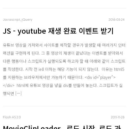
AWS
Javascript, jQuery
2016‧03‧24
Server
JS - youtube 재생 완료 이벤트 받기
Html, CSS
유튜브 영상을 가져와서 사이트를 제작할 경우가 발생할 때 여러가지 인터
렉션을 구현하게 된다. 그 중 영상의 재생이 끝났다는 이벤트를 받아와서
다른 행동이나 스크립트가 실행되도록 하고자 할 때 아래와 같이 스크립트
Php
를 작성한다. 시작 전 ie8 이하는 해당 기능이 되지 않는다. 이유는 html5
를 지원하는 브라우저에서만 가능하기 때문이다. <div id="player">
asp .net
</div> html에 유튜브 영상을 넣을 div를 만들어 놓는다. 스크립트가 실
행되면 […]
SQL
Flash AS 2.0
2011‧11‧28
Word Press
MovieClipLoader , 로드 시작, 로드 과