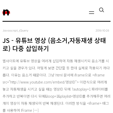
n
Javascript, jQuery
2016‧10‧26
Javascript, jQuery
JS - 유튜브 영상 (음소거,자동재생 상태
Reactjs
로) 다중 삽입하기
React Native
웹사이트에 유튜브 영상을 여러개 삽입하여 자동 재생시키되 음소거를 시
iOS
키고 싶을 경우가 있다. 어떻게 보면 간단할 듯 한데 실제로 적용되기 까다
롭다. 이유는 음소거 때문이다. 그냥 html 문서에 iframe으로 <iframe
Android
src="http://www.youtube.com/embed/영상ID"> 이런식으로 여러개
AWS
놓고 자동재생을 시키고 싶을 때는 영상ID 뒤에 ?autoplay=1 파라미터를
추가하고 반복이면 다시 뒤에&loop=1&playlist=영상ID를 추가해주면 여러
Server
개의 영상이 자동 재생되어 반복 재생된다. 이러한 방식을 <iframe> 태그
Html, CSS
를 사용하여 IFrame […]